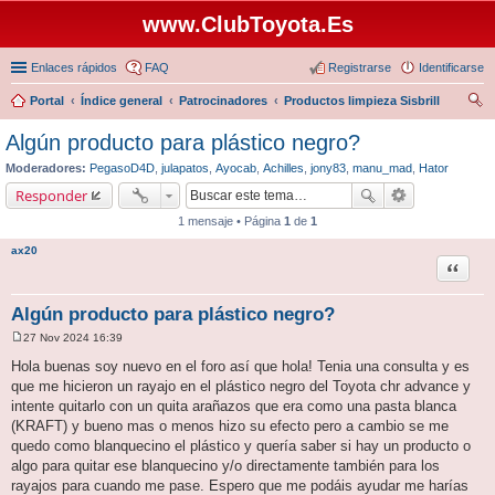
www.ClubToyota.Es
Enlaces rápidos
FAQ
Registrarse
Identificarse
Portal
Índice general
Patrocinadores
Productos limpieza Sisbrill
us
Algún producto para plástico negro?
car
Moderadores:
PegasoD4D
,
julapatos
,
Ayocab
,
Achilles
,
jony83
,
manu_mad
,
Hator
Responder
1 mensaje • Página
1
de
1
ax20
Citar
Algún producto para plástico negro?
27 Nov 2024 16:39
M
e
Hola buenas soy nuevo en el foro así que hola! Tenia una consulta y es
n
que me hicieron un rayajo en el plástico negro del Toyota chr advance y
s
a
intente quitarlo con un quita arañazos que era como una pasta blanca
j
(KRAFT) y bueno mas o menos hizo su efecto pero a cambio se me
e
quedo como blanquecino el plástico y quería saber si hay un producto o
algo para quitar ese blanquecino y/o directamente también para los
rayajos para cuando me pase. Espero que me podáis ayudar me harías