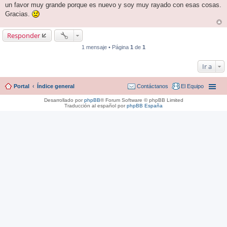
un favor muy grande porque es nuevo y soy muy rayado con esas cosas.
Gracias.
Responder
1 mensaje • Página
1
de
1
Ir a
Portal
Índice general
Contáctanos
El Equipo
Desarrollado por
phpBB
® Forum Software © phpBB Limited
Traducción al español por
phpBB España