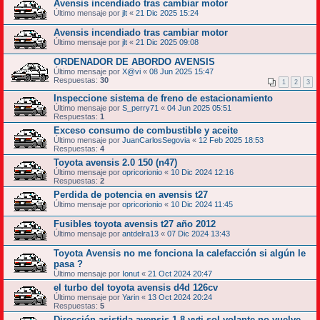
Avensis incendiado tras cambiar motor
Último mensaje por
jlt
«
21 Dic 2025 15:24
Avensis incendiado tras cambiar motor
Último mensaje por
jlt
«
21 Dic 2025 09:08
ORDENADOR DE ABORDO AVENSIS
Último mensaje por
X@vi
«
08 Jun 2025 15:47
Respuestas:
30
1
2
3
Inspeccione sistema de freno de estacionamiento
Último mensaje por
S_perry71
«
04 Jun 2025 05:51
Respuestas:
1
Exceso consumo de combustible y aceite
Último mensaje por
JuanCarlosSegovia
«
12 Feb 2025 18:53
Respuestas:
4
Toyota avensis 2.0 150 (n47)
Último mensaje por
opricorionio
«
10 Dic 2024 12:16
Respuestas:
2
Perdida de potencia en avensis t27
Último mensaje por
opricorionio
«
10 Dic 2024 11:45
Fusibles toyota avensis t27 año 2012
Último mensaje por
antdelra13
«
07 Dic 2024 13:43
Toyota Avensis no me fonciona la calefacción si algún le
pasa ?
Último mensaje por
Ionut
«
21 Oct 2024 20:47
el turbo del toyota avensis d4d 126cv
Último mensaje por
Yarin
«
13 Oct 2024 20:24
Respuestas:
5
Dirección asistida avensis 1.8 vvti sol volante no vuelve