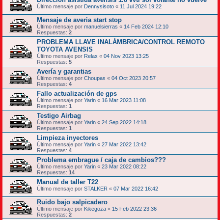
Último mensaje por
Dennysisoto
«
11 Jul 2024 19:22
Mensaje de averia start stop
Último mensaje por
manuelsierras
«
14 Feb 2024 12:10
Respuestas:
2
PROBLEMA LLAVE INALÁMBRICA/CONTROL REMOTO
TOYOTA AVENSIS
Último mensaje por
Relax
«
04 Nov 2023 13:25
Respuestas:
5
Avería y garantias
Último mensaje por
Choupas
«
04 Oct 2023 20:57
Respuestas:
4
Fallo actualización de gps
Último mensaje por
Yarin
«
16 Mar 2023 11:08
Respuestas:
1
Testigo Airbag
Último mensaje por
Yarin
«
24 Sep 2022 14:18
Respuestas:
1
Limpieza inyectores
Último mensaje por
Yarin
«
27 Mar 2022 13:42
Respuestas:
4
Problema embrague / caja de cambios???
Último mensaje por
Yarin
«
23 Mar 2022 08:22
Respuestas:
14
Manual de taller T22
Último mensaje por
STALKER
«
07 Mar 2022 16:42
Ruido bajo salpicadero
Último mensaje por
Kikegoza
«
15 Feb 2022 23:36
Respuestas:
2