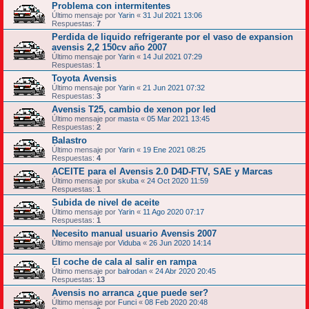
Problema con intermitentes
Último mensaje por
Yarin
«
31 Jul 2021 13:06
Respuestas:
7
Perdida de liquido refrigerante por el vaso de expansion
avensis 2,2 150cv año 2007
Último mensaje por
Yarin
«
14 Jul 2021 07:29
Respuestas:
1
Toyota Avensis
Último mensaje por
Yarin
«
21 Jun 2021 07:32
Respuestas:
3
Avensis T25, cambio de xenon por led
Último mensaje por
masta
«
05 Mar 2021 13:45
Respuestas:
2
Balastro
Último mensaje por
Yarin
«
19 Ene 2021 08:25
Respuestas:
4
ACEITE para el Avensis 2.0 D4D-FTV, SAE y Marcas
Último mensaje por
skuba
«
24 Oct 2020 11:59
Respuestas:
1
Subida de nivel de aceite
Último mensaje por
Yarin
«
11 Ago 2020 07:17
Respuestas:
1
Necesito manual usuario Avensis 2007
Último mensaje por
Viduba
«
26 Jun 2020 14:14
El coche de cala al salir en rampa
Último mensaje por
balrodan
«
24 Abr 2020 20:45
Respuestas:
13
Avensis no arranca ¿que puede ser?
Último mensaje por
Funci
«
08 Feb 2020 20:48