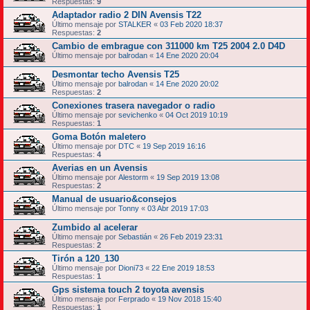
Respuestas:
9
Adaptador radio 2 DIN Avensis T22
Último mensaje por
STALKER
«
03 Feb 2020 18:37
Respuestas:
2
Cambio de embrague con 311000 km T25 2004 2.0 D4D
Último mensaje por
balrodan
«
14 Ene 2020 20:04
Desmontar techo Avensis T25
Último mensaje por
balrodan
«
14 Ene 2020 20:02
Respuestas:
2
Conexiones trasera navegador o radio
Último mensaje por
sevichenko
«
04 Oct 2019 10:19
Respuestas:
1
Goma Botón maletero
Último mensaje por
DTC
«
19 Sep 2019 16:16
Respuestas:
4
Averias en un Avensis
Último mensaje por
Alestorm
«
19 Sep 2019 13:08
Respuestas:
2
Manual de usuario&consejos
Último mensaje por
Tonny
«
03 Abr 2019 17:03
Zumbido al acelerar
Último mensaje por
Sebastián
«
26 Feb 2019 23:31
Respuestas:
2
Tirón a 120_130
Último mensaje por
Dioni73
«
22 Ene 2019 18:53
Respuestas:
1
Gps sistema touch 2 toyota avensis
Último mensaje por
Ferprado
«
19 Nov 2018 15:40
Respuestas:
1