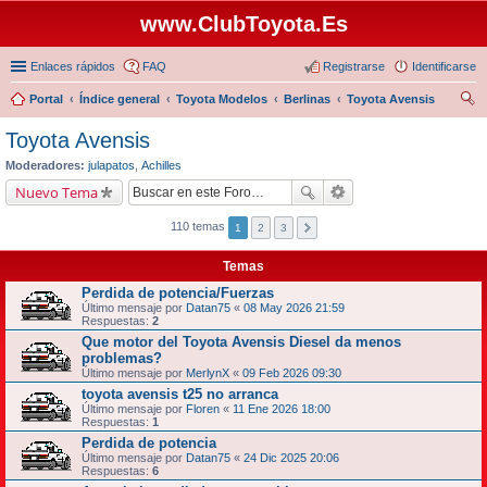
www.ClubToyota.Es
Enlaces rápidos
FAQ
Registrarse
Identificarse
Portal
Índice general
Toyota Modelos
Berlinas
Toyota Avensis
us
Toyota Avensis
car
Moderadores:
julapatos
,
Achilles
Nuevo Tema
110 temas
1
2
3
Temas
Perdida de potencia/Fuerzas
Último mensaje por
Datan75
«
08 May 2026 21:59
Respuestas:
2
Que motor del Toyota Avensis Diesel da menos
problemas?
Último mensaje por
MerlynX
«
09 Feb 2026 09:30
toyota avensis t25 no arranca
Último mensaje por
Floren
«
11 Ene 2026 18:00
Respuestas:
1
Perdida de potencia
Último mensaje por
Datan75
«
24 Dic 2025 20:06
Respuestas:
6