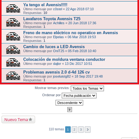
Ya tengo el Avensis!!!!!
Último mensaje por
c0stel
«
22 Ago 2018 07:10
Respuestas:
10
Lavafaros Toyota Avensis T25
Último mensaje por
Achilles
«
20 Jun 2018 17:36
Respuestas:
1
Freno de mano eléctrico no operatico en Avensis
Último mensaje por
Elpelas
«
06 Mar 2018 19:53
Respuestas:
1
Cambio de luces a LED Avensis
Último mensaje por
OniT25
«
05 Feb 2018 10:40
Colocación de moldura ventana conductor
Último mensaje por
dajlor
«
13 Dic 2017 10:51
Problemas avensis 2.0 d-4d 126 cv
Último mensaje por
joseluistg82
«
18 Sep 2017 19:48
Respuestas:
1
Mostrar temas previos:
Ordenar por
Nuevo Tema
110 temas
1
2
3