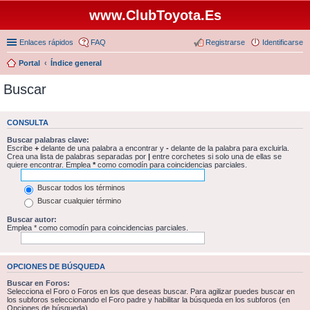
www.ClubToyota.Es
Enlaces rápidos
FAQ
Registrarse
Identificarse
Portal
Índice general
Buscar
CONSULTA
Buscar palabras clave:
Escribe
+
delante de una palabra a encontrar y
-
delante de la palabra para excluirla.
Crea una lista de palabras separadas por
|
entre corchetes si solo una de ellas se
quiere encontrar. Emplea
*
como comodín para coincidencias parciales.
Buscar todos los términos
Buscar cualquier término
Buscar autor:
Emplea * como comodín para coincidencias parciales.
OPCIONES DE BÚSQUEDA
Buscar en Foros:
Selecciona el Foro o Foros en los que deseas buscar. Para agilizar puedes buscar en
los subforos seleccionando el Foro padre y habilitar la búsqueda en los subforos (en
Opciones de búsqueda).